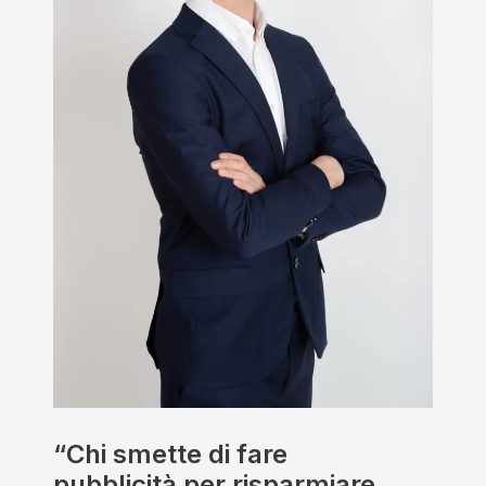
“Chi smette
di
fare
pubblicità
per risparmiare