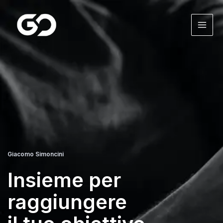
Vai
al
MAI
contenuto
ME
Giacomo Simoncini
Insieme per
raggiungere